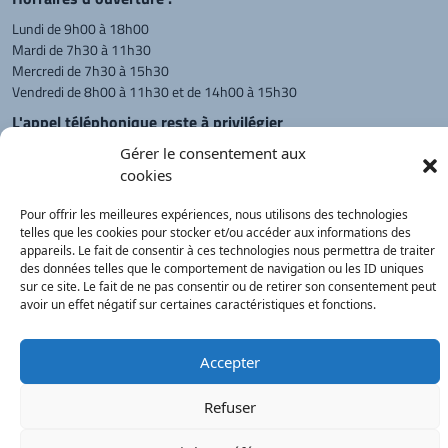
Lundi de 9h00 à 18h00
Mardi de 7h30 à 11h30
Mercredi de 7h30 à 15h30
Vendredi de 8h00 à 11h30 et de 14h00 à 15h30
L'appel téléphonique reste à privilégier
Monsieur le Maire et les adjoints
Gérer le consentement aux
reçoivent sur rendez-vous.
cookies
Pour offrir les meilleures expériences, nous utilisons des technologies
telles que les cookies pour stocker et/ou accéder aux informations des
Retour à l'accueil
Actualités
PanneauPocket
Recherche
appareils. Le fait de consentir à ces technologies nous permettra de traiter
des données telles que le comportement de navigation ou les ID uniques
sur ce site. Le fait de ne pas consentir ou de retirer son consentement peut
avoir un effet négatif sur certaines caractéristiques et fonctions.
Contacts
Plan du site
Mentions
Démarches
légales
Service Public
®
onimajine.com
- 2023
Accepter
Correspondants de Presse :
Refuser
LE PATRIOTE - Beaujolais Val de Saône :