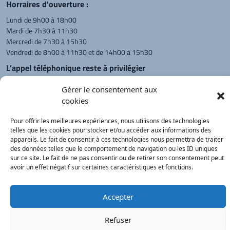
Horraires d'ouverture :
Lundi de 9h00 à 18h00
Mardi de 7h30 à 11h30
Mercredi de 7h30 à 15h30
Vendredi de 8h00 à 11h30 et de 14h00 à 15h30
L'appel téléphonique reste à privilégier
Monsieur le Maire et les adjoints
Gérer le consentement aux
reçoivent sur rendez-vous.
cookies
Pour offrir les meilleures expériences, nous utilisons des technologies
Retour à l'accueil
Actualités
PanneauPocket
Recherche
telles que les cookies pour stocker et/ou accéder aux informations des
appareils. Le fait de consentir à ces technologies nous permettra de traiter
des données telles que le comportement de navigation ou les ID uniques
sur ce site. Le fait de ne pas consentir ou de retirer son consentement peut
Contacts
Plan du site
Mentions
Démarches
avoir un effet négatif sur certaines caractéristiques et fonctions.
légales
Service Public
®
onimajine.com
- 2023
Accepter
Correspondants de Presse :
Refuser
LE PATRIOTE - Beaujolais Val de Saône :