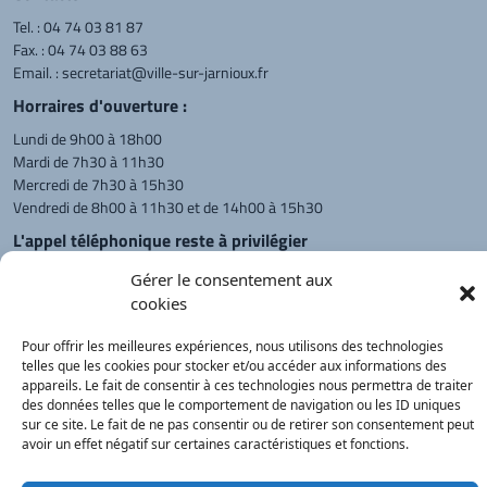
Tel. :
04 74 03 81 87
Fax. : 04 74 03 88 63
Email. :
secretariat@ville-sur-jarnioux.fr
Horraires d'ouverture :
Lundi de 9h00 à 18h00
Mardi de 7h30 à 11h30
Mercredi de 7h30 à 15h30
Vendredi de 8h00 à 11h30 et de 14h00 à 15h30
L'appel téléphonique reste à privilégier
Monsieur le Maire et les adjoints
Gérer le consentement aux
reçoivent sur rendez-vous.
cookies
Pour offrir les meilleures expériences, nous utilisons des technologies
telles que les cookies pour stocker et/ou accéder aux informations des
Retour à l'accueil
Actualités
PanneauPocket
Recherche
appareils. Le fait de consentir à ces technologies nous permettra de traiter
des données telles que le comportement de navigation ou les ID uniques
sur ce site. Le fait de ne pas consentir ou de retirer son consentement peut
avoir un effet négatif sur certaines caractéristiques et fonctions.
Contacts
Plan du site
Mentions
Démarches
légales
Service Public