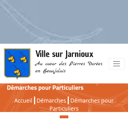
Ville sur Jarnioux
Au coeur des Pierres Dorées
en Beaujolais
Démarches pour Particuliers
Démarches pour Particuliers
Accueil
Démarches
Démarches pour
Particuliers