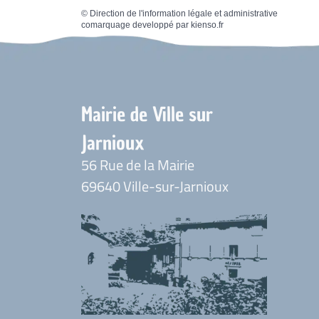
©
Direction de l'information légale et administrative
comarquage developpé par
kienso.fr
Mairie de Ville sur
Jarnioux
56 Rue de la Mairie
69640 Ville-sur-Jarnioux