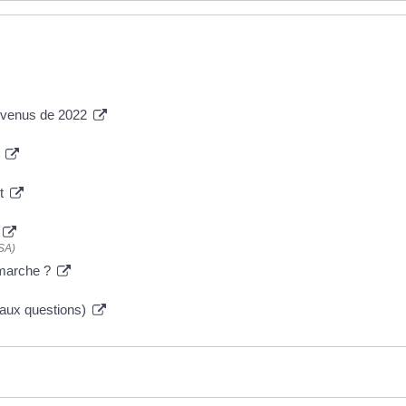
revenus de 2022
n
ôt
NSA)
 marche ?
 aux questions)