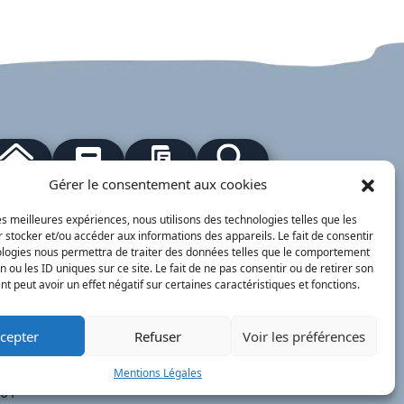
Gérer le consentement aux cookies
our à l'accueil
Actualités
PanneauPocket
Recherche
les meilleures expériences, nous utilisons des technologies telles que les
 stocker et/ou accéder aux informations des appareils. Le fait de consentir
Contacts
Plan du site
Mentions
Démarches
ologies nous permettra de traiter des données telles que le comportement
légales
ervice Public
n ou les ID uniques sur ce site. Le fait de ne pas consentir ou de retirer son
 peut avoir un effet négatif sur certaines caractéristiques et fonctions.
nimajine.com
- 2023
respondants de Presse :
cepter
Refuser
Voir les préférences
 PATRIOTE - Beaujolais Val de Saône :
Mentions Légales
lérie BLET -
blet.valerie@orange.fr
- 06 84 05
 01