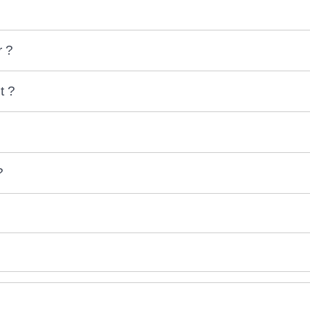
r ?
t ?
?