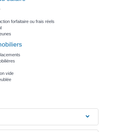
e
tion forfaitaire ou frais réels
t
jeunes
obiliers
placements
bilières
on vide
eublée