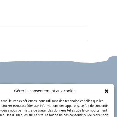
Gérer le consentement aux cookies
our à l'accueil
Actualités
PanneauPocket
Recherche
les meilleures expériences, nous utilisons des technologies telles que les
 stocker et/ou accéder aux informations des appareils. Le fait de consentir
ologies nous permettra de traiter des données telles que le comportement
n ou les ID uniques sur ce site. Le fait de ne pas consentir ou de retirer son
Contacts
Plan du site
Mentions
Démarches
légales