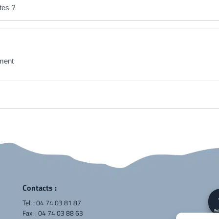
ites ?
ement
Contacts :
Tel. :
04 74 03 81 87
Fax. : 04 74 03 88 63
Ret