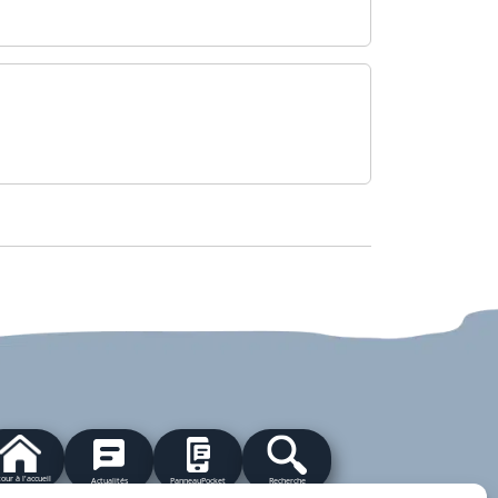
our à l'accueil
Actualités
PanneauPocket
Recherche