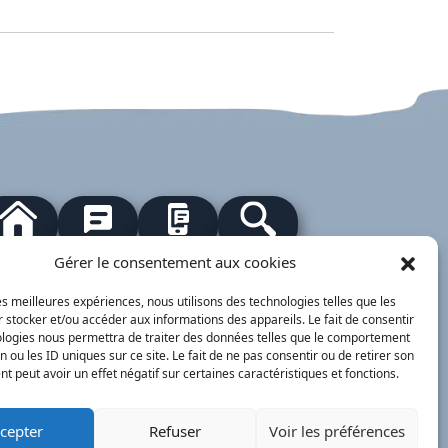
our à l'accueil
Actualités
PanneauPocket
Recherche
Gérer le consentement aux cookies
les meilleures expériences, nous utilisons des technologies telles que les
Contacts
Plan du site
Mentions
Démarches
 stocker et/ou accéder aux informations des appareils. Le fait de consentir
légales
ervice Public
ologies nous permettra de traiter des données telles que le comportement
n ou les ID uniques sur ce site. Le fait de ne pas consentir ou de retirer son
nimajine.com
- 2023
 peut avoir un effet négatif sur certaines caractéristiques et fonctions.
respondants de Presse :
cepter
Refuser
Voir les préférences
 PATRIOTE - Beaujolais Val de Saône :