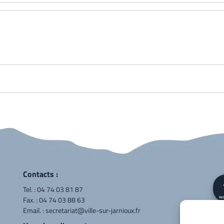
Contacts :
Tel. :
04 74 03 81 87
Fax. : 04 74 03 88 63
Ret
Email. :
secretariat@ville-sur-jarnioux.fr