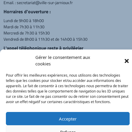
Email. :
secretariat@ville-sur-jarnioux.fr
Horraires d'ouverture :
Lundi de 9h00 à 18h00
Mardi de 7h30 à 11h30
Mercredi de 7h30 à 15h30
Vendredi de 8h00 à 11h30 et de 14h00 à 15h30
L'appel téléphonique reste à privilégier
Monsieur le Maire et les adjoints
Gérer le consentement aux
reçoivent sur rendez-vous.
cookies
Pour offrir les meilleures expériences, nous utilisons des technologies
telles que les cookies pour stocker et/ou accéder aux informations des
Retour à l'accueil
Actualités
PanneauPocket
Recherche
appareils. Le fait de consentir à ces technologies nous permettra de traiter
des données telles que le comportement de navigation ou les ID uniques
sur ce site. Le fait de ne pas consentir ou de retirer son consentement peut
avoir un effet négatif sur certaines caractéristiques et fonctions.
Contacts
Plan du site
Mentions
Démarches
légales
Service Public
®
onimajine.com
- 2023
Accepter
Correspondants de Presse :
Refuser