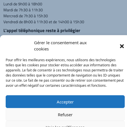
Lundi de 9h00 à 18h00
Mardi de 7h30 à 11h30
Mercredi de 7h30 à 15h30
Vendredi de 8h00 à 11h30 et de 14h00 à 15h30
L'appel téléphonique reste à privilégier
Monsieur le Maire et les adjoints
Gérer le consentement aux
reçoivent sur rendez-vous.
cookies
Pour offrir les meilleures expériences, nous utilisons des technologies
Retour à l'accueil
Actualités
PanneauPocket
Recherche
telles que les cookies pour stocker et/ou accéder aux informations des
appareils. Le fait de consentir à ces technologies nous permettra de traiter
des données telles que le comportement de navigation ou les ID uniques
sur ce site. Le fait de ne pas consentir ou de retirer son consentement peut
Contacts
Plan du site
Mentions
Démarches
avoir un effet négatif sur certaines caractéristiques et fonctions.
légales
Service Public
®
onimajine.com
- 2023
Accepter
Correspondants de Presse :
Refuser
LE PATRIOTE - Beaujolais Val de Saône :
Valérie BLET -
blet.valerie@orange.fr
- 06 84 05 04 01