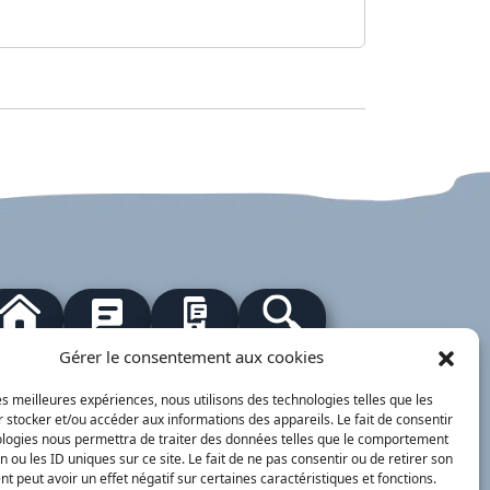
our à l'accueil
Actualités
PanneauPocket
Recherche
Gérer le consentement aux cookies
les meilleures expériences, nous utilisons des technologies telles que les
 stocker et/ou accéder aux informations des appareils. Le fait de consentir
Contacts
Plan du site
Mentions
Démarches
légales
ervice Public
ologies nous permettra de traiter des données telles que le comportement
n ou les ID uniques sur ce site. Le fait de ne pas consentir ou de retirer son
nimajine.com
- 2023
 peut avoir un effet négatif sur certaines caractéristiques et fonctions.