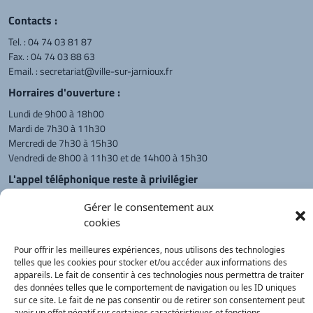
Contacts :
Tel. :
04 74 03 81 87
Fax. : 04 74 03 88 63
Email. :
secretariat@ville-sur-jarnioux.fr
Horraires d'ouverture :
Lundi de 9h00 à 18h00
Mardi de 7h30 à 11h30
Mercredi de 7h30 à 15h30
Vendredi de 8h00 à 11h30 et de 14h00 à 15h30
L'appel téléphonique reste à privilégier
Monsieur le Maire et les adjoints
Gérer le consentement aux
reçoivent sur rendez-vous.
cookies
Pour offrir les meilleures expériences, nous utilisons des technologies
Retour à l'accueil
Actualités
PanneauPocket
Recherche
telles que les cookies pour stocker et/ou accéder aux informations des
appareils. Le fait de consentir à ces technologies nous permettra de traiter
des données telles que le comportement de navigation ou les ID uniques
sur ce site. Le fait de ne pas consentir ou de retirer son consentement peut
Contacts
Plan du site
Mentions
Démarches
avoir un effet négatif sur certaines caractéristiques et fonctions.