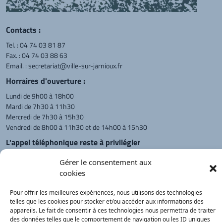
Contacts :
Tel. :
04 74 03 81 87
Fax. : 04 74 03 88 63
Email. :
secretariat@ville-sur-jarnioux.fr
Horraires d'ouverture :
Lundi de 9h00 à 18h00
Mardi de 7h30 à 11h30
Mercredi de 7h30 à 15h30
Vendredi de 8h00 à 11h30 et de 14h00 à 15h30
L'appel téléphonique reste à privilégier
Monsieur le Maire et les adjoints
Gérer le consentement aux
reçoivent sur rendez-vous.
cookies
Pour offrir les meilleures expériences, nous utilisons des technologies
Retour à l'accueil
Actualités
PanneauPocket
Recherche
telles que les cookies pour stocker et/ou accéder aux informations des
appareils. Le fait de consentir à ces technologies nous permettra de traiter
des données telles que le comportement de navigation ou les ID uniques