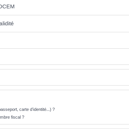
e DCEM
lidité
passeport, carte d'identité...) ?
mbre fiscal ?