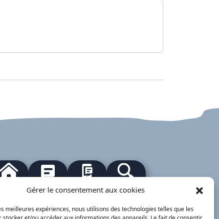
our à l'accueil
Actualités
PanneauPocket
Recherche
Gérer le consentement aux cookies
les meilleures expériences, nous utilisons des technologies telles que les
 stocker et/ou accéder aux informations des appareils. Le fait de consentir
Contacts
Plan du site
Mentions
Démarches