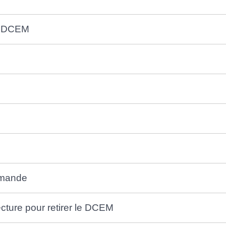
du DCEM
e
emande
ecture pour retirer le DCEM