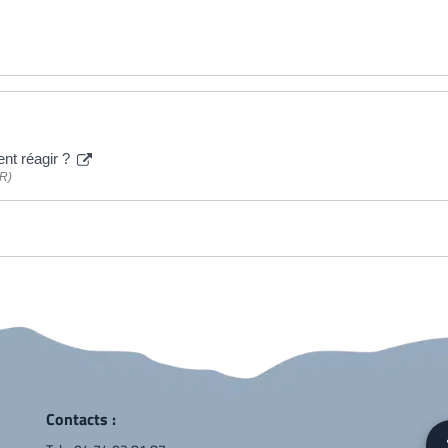
nt réagir ?
PR)
Contacts :