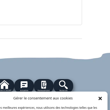
our à l'accueil
Actualités
PanneauPocket
Recherche
Gérer le consentement aux cookies
les meilleures expériences, nous utilisons des technologies telles que les
Contacts
Plan du site
Mentions
Démarches