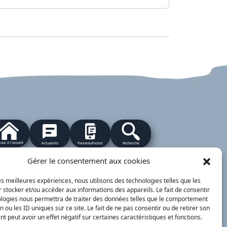
our à l'accueil
Actualités
PanneauPocket
Recherche
Gérer le consentement aux cookies
les meilleures expériences, nous utilisons des technologies telles que les
Contacts
Plan du site
Mentions
Démarches
légales
ervice Public
 stocker et/ou accéder aux informations des appareils. Le fait de consentir
ologies nous permettra de traiter des données telles que le comportement
nimajine.com
- 2023
n ou les ID uniques sur ce site. Le fait de ne pas consentir ou de retirer son
 peut avoir un effet négatif sur certaines caractéristiques et fonctions.
respondants de Presse :