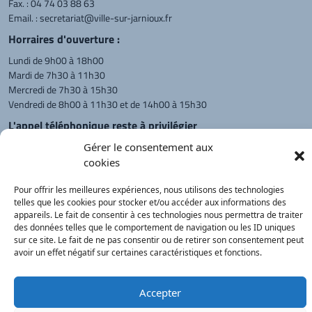
Fax. : 04 74 03 88 63
Email. :
secretariat@ville-sur-jarnioux.fr
Horraires d'ouverture :
Lundi de 9h00 à 18h00
Mardi de 7h30 à 11h30
Mercredi de 7h30 à 15h30
Vendredi de 8h00 à 11h30 et de 14h00 à 15h30
L'appel téléphonique reste à privilégier
Monsieur le Maire et les adjoints
Gérer le consentement aux
reçoivent sur rendez-vous.
cookies
Pour offrir les meilleures expériences, nous utilisons des technologies
telles que les cookies pour stocker et/ou accéder aux informations des
Retour à l'accueil
Actualités
PanneauPocket
Recherche
appareils. Le fait de consentir à ces technologies nous permettra de traiter
des données telles que le comportement de navigation ou les ID uniques
sur ce site. Le fait de ne pas consentir ou de retirer son consentement peut
avoir un effet négatif sur certaines caractéristiques et fonctions.
Contacts
Plan du site
Mentions
Démarches
légales
Service Public
®
onimajine.com
- 2023
Accepter