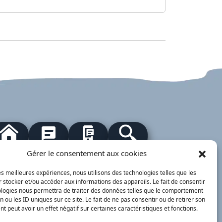
our à l'accueil
Actualités
PanneauPocket
Recherche
Gérer le consentement aux cookies
les meilleures expériences, nous utilisons des technologies telles que les
Contacts
Plan du site
Mentions
 stocker et/ou accéder aux informations des appareils. Le fait de consentir
Démarches
légales
ervice Public
ologies nous permettra de traiter des données telles que le comportement
n ou les ID uniques sur ce site. Le fait de ne pas consentir ou de retirer son
nimajine.com
- 2023
 peut avoir un effet négatif sur certaines caractéristiques et fonctions.