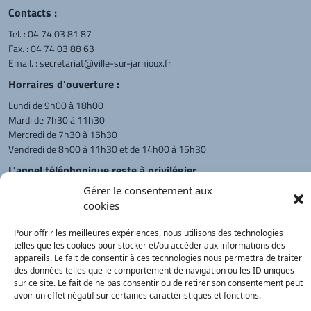
Contacts :
Tel. :
04 74 03 81 87
Fax. : 04 74 03 88 63
Email. :
secretariat@ville-sur-jarnioux.fr
Horraires d'ouverture :
Lundi de 9h00 à 18h00
Mardi de 7h30 à 11h30
Mercredi de 7h30 à 15h30
Vendredi de 8h00 à 11h30 et de 14h00 à 15h30
L'appel téléphonique reste à privilégier
Gérer le consentement aux
Monsieur le Maire et les adjoints
reçoivent sur rendez-vous.
cookies
Pour offrir les meilleures expériences, nous utilisons des technologies
telles que les cookies pour stocker et/ou accéder aux informations des
Retour à l'accueil
Actualités
PanneauPocket
Recherche
appareils. Le fait de consentir à ces technologies nous permettra de traiter
des données telles que le comportement de navigation ou les ID uniques
sur ce site. Le fait de ne pas consentir ou de retirer son consentement peut
avoir un effet négatif sur certaines caractéristiques et fonctions.
Contacts
Plan du site
Mentions
Démarches
légales
Service Public