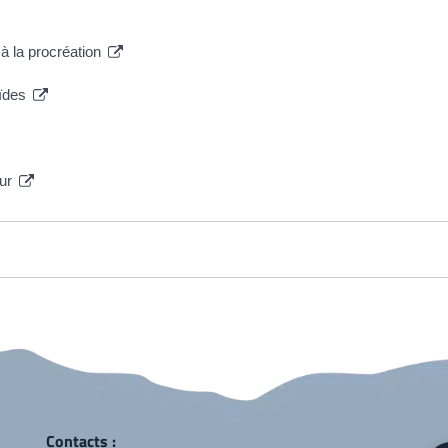
 à la procréation
oïdes
eur
Contacts :