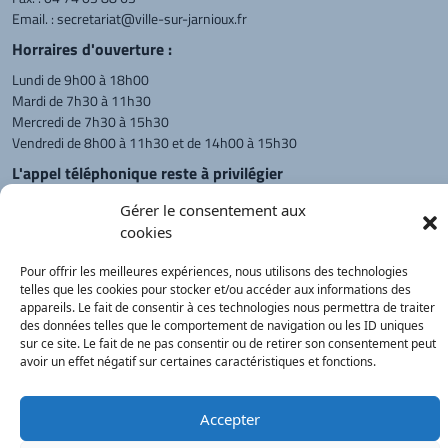
Email. :
secretariat@ville-sur-jarnioux.fr
Horraires d'ouverture :
Lundi de 9h00 à 18h00
Mardi de 7h30 à 11h30
Mercredi de 7h30 à 15h30
Vendredi de 8h00 à 11h30 et de 14h00 à 15h30
L'appel téléphonique reste à privilégier
Monsieur le Maire et les adjoints
Gérer le consentement aux
reçoivent sur rendez-vous.
cookies
Pour offrir les meilleures expériences, nous utilisons des technologies
telles que les cookies pour stocker et/ou accéder aux informations des
Retour à l'accueil
Actualités
PanneauPocket
Recherche
appareils. Le fait de consentir à ces technologies nous permettra de traiter
des données telles que le comportement de navigation ou les ID uniques
sur ce site. Le fait de ne pas consentir ou de retirer son consentement peut
avoir un effet négatif sur certaines caractéristiques et fonctions.
Contacts
Plan du site
Mentions
Démarches
légales
Service Public
®
onimajine.com
- 2023
Accepter