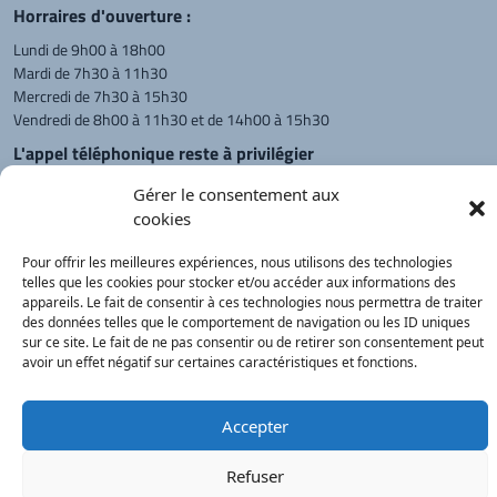
Horraires d'ouverture :
Lundi de 9h00 à 18h00
Mardi de 7h30 à 11h30
Mercredi de 7h30 à 15h30
Vendredi de 8h00 à 11h30 et de 14h00 à 15h30
L'appel téléphonique reste à privilégier
Monsieur le Maire et les adjoints
Gérer le consentement aux
reçoivent sur rendez-vous.
cookies
Pour offrir les meilleures expériences, nous utilisons des technologies
telles que les cookies pour stocker et/ou accéder aux informations des
Retour à l'accueil
Actualités
PanneauPocket
Recherche
appareils. Le fait de consentir à ces technologies nous permettra de traiter
des données telles que le comportement de navigation ou les ID uniques
sur ce site. Le fait de ne pas consentir ou de retirer son consentement peut
avoir un effet négatif sur certaines caractéristiques et fonctions.
Contacts
Plan du site
Mentions
Démarches
légales
Service Public
®
onimajine.com
- 2023
Accepter
Correspondants de Presse :
Refuser