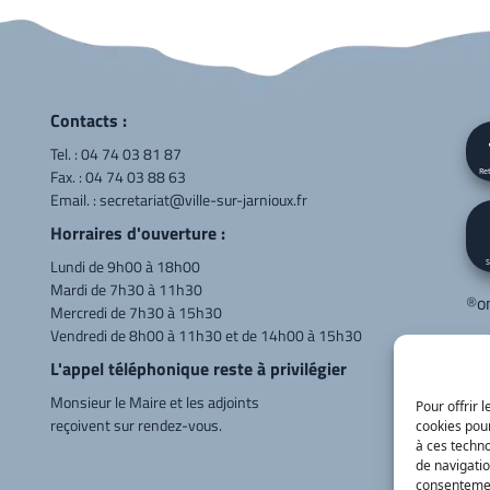
Contacts :
Tel. :
04 74 03 81 87
Fax. : 04 74 03 88 63
Ret
Email. :
secretariat@ville-sur-jarnioux.fr
Horraires d'ouverture :
Lundi de 9h00 à 18h00
S
Mardi de 7h30 à 11h30
®
o
Mercredi de 7h30 à 15h30
Vendredi de 8h00 à 11h30 et de 14h00 à 15h30
Cor
L'appel téléphonique reste à privilégier
LE
Monsieur le Maire et les adjoints
Va
Pour offrir 
reçoivent sur rendez-vous.
cookies pour
04
à ces techn
de navigatio
consentement