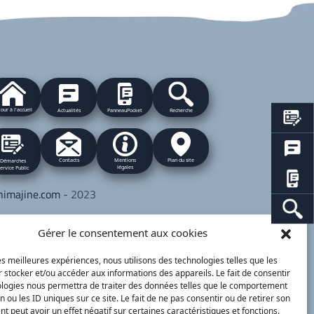
our à l'accueil
Actualités
PanneauPocket
Recherche
Contacts
Plan du site
Mentions
Démarches
légales
ervice Public
nimajine.com
- 2023
respondants de Presse :
Gérer le consentement aux cookies
 PATRIOTE - Beaujolais Val de Saône :
lérie BLET -
blet.valerie@orange.fr
- 06 84 05
les meilleures expériences, nous utilisons des technologies telles que les
 stocker et/ou accéder aux informations des appareils. Le fait de consentir
 01
ologies nous permettra de traiter des données telles que le comportement
n ou les ID uniques sur ce site. Le fait de ne pas consentir ou de retirer son
 peut avoir un effet négatif sur certaines caractéristiques et fonctions.