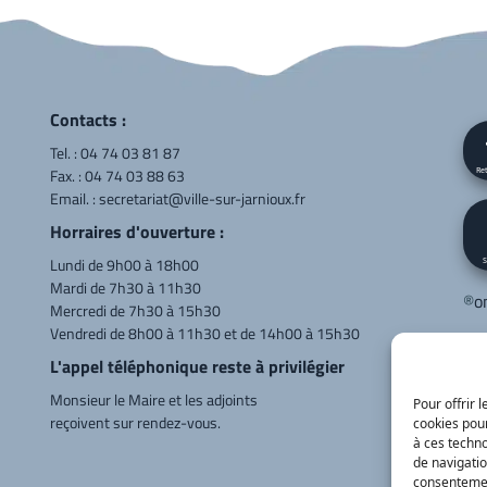
Contacts :
Tel. :
04 74 03 81 87
Fax. : 04 74 03 88 63
Ret
Email. :
secretariat@ville-sur-jarnioux.fr
Horraires d'ouverture :
Lundi de 9h00 à 18h00
S
Mardi de 7h30 à 11h30
®
o
Mercredi de 7h30 à 15h30
Vendredi de 8h00 à 11h30 et de 14h00 à 15h30
Cor
L'appel téléphonique reste à privilégier
LE
Monsieur le Maire et les adjoints
Va
Pour offrir 
reçoivent sur rendez-vous.
cookies pour
04
à ces techn
de navigatio
consentement