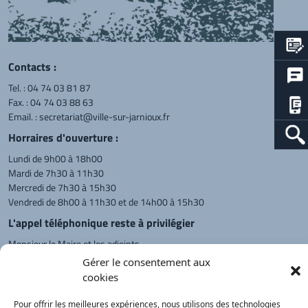
Contacts :
Tel. :
04 74 03 81 87
Fax. : 04 74 03 88 63
Email. :
secretariat@ville-sur-jarnioux.fr
Horraires d'ouverture :
Lundi de 9h00 à 18h00
Mardi de 7h30 à 11h30
Mercredi de 7h30 à 15h30
Vendredi de 8h00 à 11h30 et de 14h00 à 15h30
L'appel téléphonique reste à privilégier
Monsieur le Maire et les adjoints
reçoivent sur rendez-vous.
Gérer le consentement aux
cookies
Pour offrir les meilleures expériences, nous utilisons des technologies
Retour à l'accueil
Actualités
PanneauPocket
Recherche