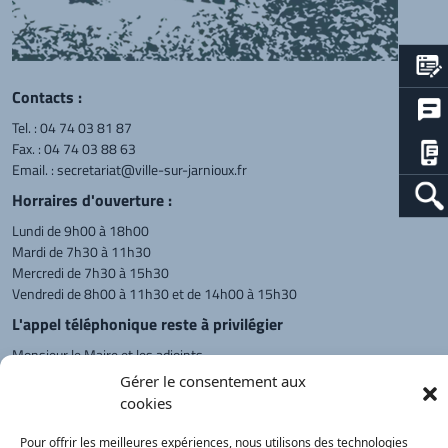
Contacts :
Tel. :
04 74 03 81 87
Fax. : 04 74 03 88 63
Email. :
secretariat@ville-sur-jarnioux.fr
Horraires d'ouverture :
Lundi de 9h00 à 18h00
Mardi de 7h30 à 11h30
Mercredi de 7h30 à 15h30
Vendredi de 8h00 à 11h30 et de 14h00 à 15h30
L'appel téléphonique reste à privilégier
Monsieur le Maire et les adjoints
reçoivent sur rendez-vous.
Gérer le consentement aux
cookies
Pour offrir les meilleures expériences, nous utilisons des technologies
Retour à l'accueil
Actualités
PanneauPocket
Recherche