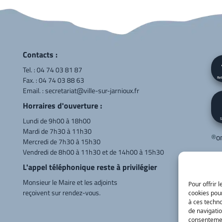
Contacts :
Tel. :
04 74 03 81 87
Fax. : 04 74 03 88 63
Ret
Email. :
secretariat@ville-sur-jarnioux.fr
Horraires d'ouverture :
Lundi de 9h00 à 18h00
S
Mardi de 7h30 à 11h30
®
o
Mercredi de 7h30 à 15h30
Vendredi de 8h00 à 11h30 et de 14h00 à 15h30
Cor
L'appel téléphonique reste à privilégier
LE
Monsieur le Maire et les adjoints
Va
Pour offrir 
reçoivent sur rendez-vous.
cookies pour
04
à ces techn
de navigatio
consentement