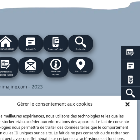
our à l'accueil
Actualités
PanneauPocket
Recherche
Contacts
Plan du site
Mentions
Démarches
légales
ervice Public
nimajine.com
- 2023
respondants de Presse :
Gérer le consentement aux cookies
 PATRIOTE - Beaujolais Val de Saône :
lérie BLET -
blet.valerie@orange.fr
- 06 84 05
les meilleures expériences, nous utilisons des technologies telles que les
 stocker et/ou accéder aux informations des appareils. Le fait de consentir
 01
ologies nous permettra de traiter des données telles que le comportement
n ou les ID uniques sur ce site. Le fait de ne pas consentir ou de retirer son
 peut avoir un effet négatif sur certaines caractéristiques et fonctions.