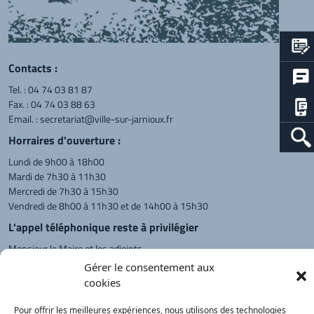
Contacts :
Tel. :
04 74 03 81 87
Fax. : 04 74 03 88 63
Email. :
secretariat@ville-sur-jarnioux.fr
Horraires d'ouverture :
Lundi de 9h00 à 18h00
Mardi de 7h30 à 11h30
Mercredi de 7h30 à 15h30
Vendredi de 8h00 à 11h30 et de 14h00 à 15h30
L'appel téléphonique reste à privilégier
Monsieur le Maire et les adjoints
reçoivent sur rendez-vous.
Gérer le consentement aux
cookies
Pour offrir les meilleures expériences, nous utilisons des technologies
Retour à l'accueil
Actualités
PanneauPocket
Recherche