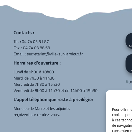
Contacts :
Tel. :
04 74 03 81 87
Fax. : 04 74 03 88 63
Ret
Email. :
secretariat@ville-sur-jarnioux.fr
Horraires d'ouverture :
Lundi de 9h00 à 18h00
S
Mardi de 7h30 à 11h30
®
o
Mercredi de 7h30 à 15h30
Vendredi de 8h00 à 11h30 et de 14h00 à 15h30
Cor
L'appel téléphonique reste à privilégier
LE
Monsieur le Maire et les adjoints
Va
Pour offrir 
reçoivent sur rendez-vous.
cookies pour
04
à ces techn
de navigatio
consentement