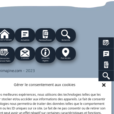
our à l'accueil
Actualités
PanneauPocket
Recherche
Contacts
Plan du site
Mentions
Démarches
légales
ervice Public
nimajine.com
- 2023
respondants de Presse :
Gérer le consentement aux cookies
 PATRIOTE - Beaujolais Val de Saône :
lérie BLET -
blet.valerie@orange.fr
- 06 84 05
les meilleures expériences, nous utilisons des technologies telles que les
 stocker et/ou accéder aux informations des appareils. Le fait de consentir
 01
ologies nous permettra de traiter des données telles que le comportement
n ou les ID uniques sur ce site. Le fait de ne pas consentir ou de retirer son
 peut avoir un effet négatif sur certaines caractéristiques et fonctions.