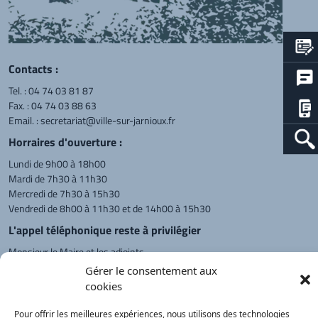
Contacts :
Tel. :
04 74 03 81 87
Fax. : 04 74 03 88 63
Email. :
secretariat@ville-sur-jarnioux.fr
Horraires d'ouverture :
Lundi de 9h00 à 18h00
Mardi de 7h30 à 11h30
Mercredi de 7h30 à 15h30
Vendredi de 8h00 à 11h30 et de 14h00 à 15h30
L'appel téléphonique reste à privilégier
Monsieur le Maire et les adjoints
reçoivent sur rendez-vous.
Gérer le consentement aux
cookies
Pour offrir les meilleures expériences, nous utilisons des technologies
Retour à l'accueil
Actualités
PanneauPocket
Recherche