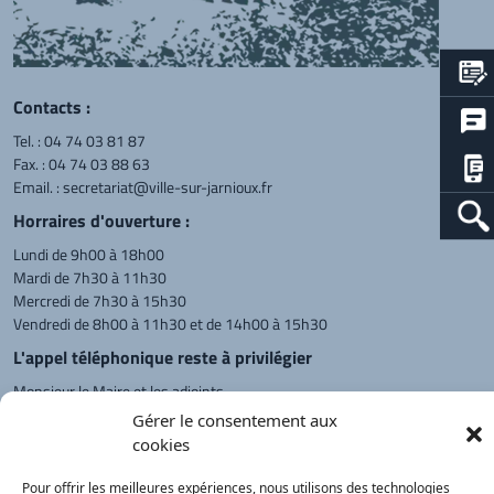
Contacts :
Tel. :
04 74 03 81 87
Fax. : 04 74 03 88 63
Email. :
secretariat@ville-sur-jarnioux.fr
Horraires d'ouverture :
Lundi de 9h00 à 18h00
Mardi de 7h30 à 11h30
Mercredi de 7h30 à 15h30
Vendredi de 8h00 à 11h30 et de 14h00 à 15h30
L'appel téléphonique reste à privilégier
Monsieur le Maire et les adjoints
reçoivent sur rendez-vous.
Gérer le consentement aux
cookies
Pour offrir les meilleures expériences, nous utilisons des technologies
Retour à l'accueil
Actualités
PanneauPocket
Recherche