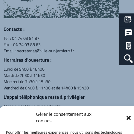
Contacts :
Tel. :
04 74 03 81 87
Fax. : 04 74 03 88 63
Email. :
secretariat@ville-sur-jarnioux.fr
Horraires d'ouverture :
Lundi de 9h00 à 18h00
Mardi de 7h30 à 11h30
Mercredi de 7h30 à 15h30
Vendredi de 8h00 à 11h30 et de 14h00 à 15h30
L'appel téléphonique reste à privilégier
Monsieur le Maire et les adjoints
reçoivent sur rendez-vous.
Gérer le consentement aux
cookies
Pour offrir les meilleures expériences, nous utilisons des technologies
Retour à l'accueil
Actualités
PanneauPocket
Recherche