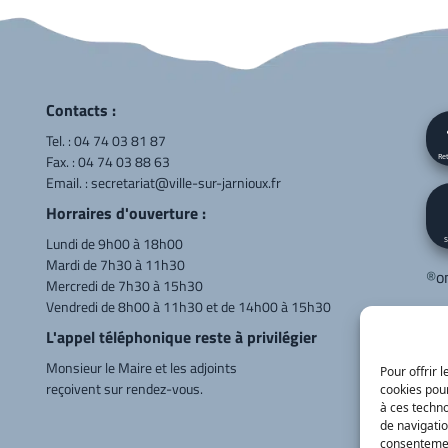
Contacts :
Tel. :
04 74 03 81 87
Fax. : 04 74 03 88 63
Ret
Email. :
secretariat@ville-sur-jarnioux.fr
Horraires d'ouverture :
Lundi de 9h00 à 18h00
S
Mardi de 7h30 à 11h30
®
o
Mercredi de 7h30 à 15h30
Vendredi de 8h00 à 11h30 et de 14h00 à 15h30
Cor
L'appel téléphonique reste à privilégier
LE
Monsieur le Maire et les adjoints
Va
Pour offrir 
reçoivent sur rendez-vous.
cookies pour
04
à ces techn
de navigatio
consentement