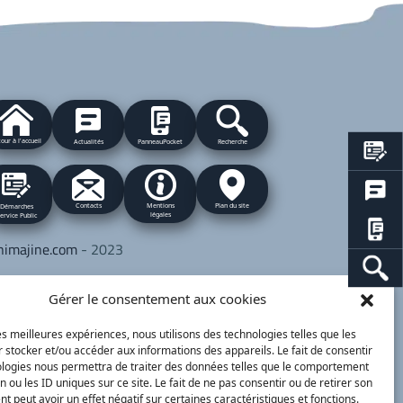
our à l'accueil
Actualités
PanneauPocket
Recherche
Contacts
Plan du site
Mentions
Démarches
légales
ervice Public
nimajine.com
- 2023
respondants de Presse :
Gérer le consentement aux cookies
 PATRIOTE - Beaujolais Val de Saône :
lérie BLET -
blet.valerie@orange.fr
- 06 84 05
les meilleures expériences, nous utilisons des technologies telles que les
 stocker et/ou accéder aux informations des appareils. Le fait de consentir
 01
ologies nous permettra de traiter des données telles que le comportement
n ou les ID uniques sur ce site. Le fait de ne pas consentir ou de retirer son
 peut avoir un effet négatif sur certaines caractéristiques et fonctions.