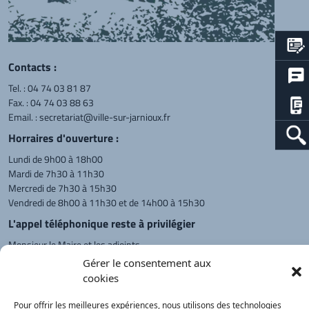
Contacts :
Tel. :
04 74 03 81 87
Fax. : 04 74 03 88 63
Email. :
secretariat@ville-sur-jarnioux.fr
Horraires d'ouverture :
Lundi de 9h00 à 18h00
Mardi de 7h30 à 11h30
Mercredi de 7h30 à 15h30
Vendredi de 8h00 à 11h30 et de 14h00 à 15h30
L'appel téléphonique reste à privilégier
Monsieur le Maire et les adjoints
reçoivent sur rendez-vous.
Gérer le consentement aux
cookies
Pour offrir les meilleures expériences, nous utilisons des technologies
Retour à l'accueil
Actualités
PanneauPocket
Recherche