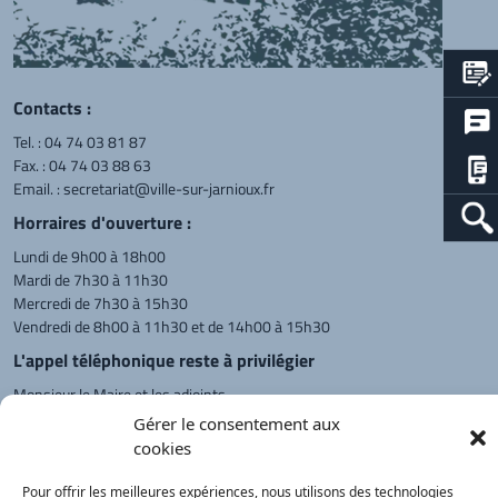
Contacts :
Tel. :
04 74 03 81 87
Fax. : 04 74 03 88 63
Email. :
secretariat@ville-sur-jarnioux.fr
Horraires d'ouverture :
Lundi de 9h00 à 18h00
Mardi de 7h30 à 11h30
Mercredi de 7h30 à 15h30
Vendredi de 8h00 à 11h30 et de 14h00 à 15h30
L'appel téléphonique reste à privilégier
Monsieur le Maire et les adjoints
reçoivent sur rendez-vous.
Gérer le consentement aux
cookies
Pour offrir les meilleures expériences, nous utilisons des technologies
Retour à l'accueil
Actualités
PanneauPocket
Recherche