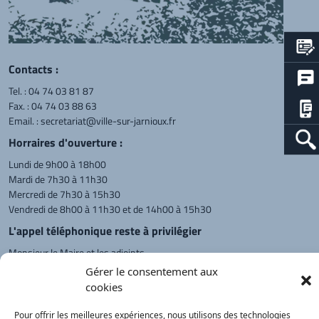
Contacts :
Tel. :
04 74 03 81 87
Fax. : 04 74 03 88 63
Email. :
secretariat@ville-sur-jarnioux.fr
Horraires d'ouverture :
Lundi de 9h00 à 18h00
Mardi de 7h30 à 11h30
Mercredi de 7h30 à 15h30
Vendredi de 8h00 à 11h30 et de 14h00 à 15h30
L'appel téléphonique reste à privilégier
Monsieur le Maire et les adjoints
reçoivent sur rendez-vous.
Gérer le consentement aux
cookies
Pour offrir les meilleures expériences, nous utilisons des technologies
Retour à l'accueil
Actualités
PanneauPocket
Recherche