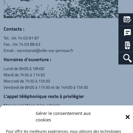
Contacts :
Tel. :
04 74 03 81 87
Fax. : 04 74 03 88 63
Email. :
secretariat@ville-sur-jarnioux.fr
Horraires d'ouverture :
Lundi de 9h00 à 18h00
Mardi de 7h30 à 11h30
Mercredi de 7h30 à 15h30
Vendredi de 8h00 à 11h30 et de 14h00 à 15h30
L'appel téléphonique reste à privilégier
Monsieur le Maire et les adjoints
reçoivent sur rendez-vous.
Gérer le consentement aux
cookies
Pour offrir les meilleures expériences, nous utilisons des technologies
Retour à l'accueil
Actualités
PanneauPocket
Recherche