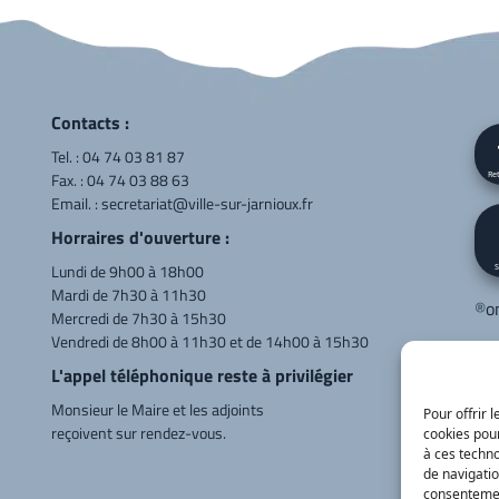
Contacts :
Tel. :
04 74 03 81 87
Fax. : 04 74 03 88 63
Ret
Email. :
secretariat@ville-sur-jarnioux.fr
Horraires d'ouverture :
Lundi de 9h00 à 18h00
S
Mardi de 7h30 à 11h30
®
o
Mercredi de 7h30 à 15h30
Vendredi de 8h00 à 11h30 et de 14h00 à 15h30
Cor
L'appel téléphonique reste à privilégier
LE
Monsieur le Maire et les adjoints
Va
Pour offrir 
reçoivent sur rendez-vous.
cookies pour
04
à ces techn
de navigatio
consentement