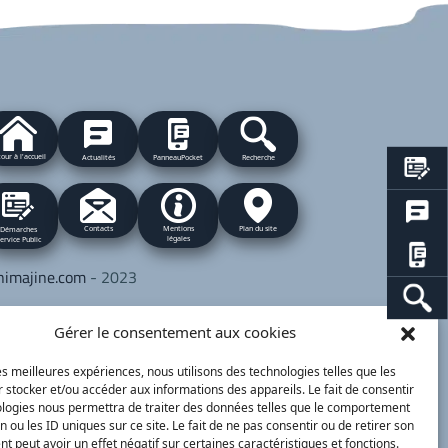
our à l'accueil
Actualités
PanneauPocket
Recherche
Contacts
Plan du site
Mentions
Démarches
légales
ervice Public
nimajine.com
- 2023
respondants de Presse :
Gérer le consentement aux cookies
 PATRIOTE - Beaujolais Val de Saône :
lérie BLET -
blet.valerie@orange.fr
- 06 84 05
les meilleures expériences, nous utilisons des technologies telles que les
 stocker et/ou accéder aux informations des appareils. Le fait de consentir
 01
ologies nous permettra de traiter des données telles que le comportement
n ou les ID uniques sur ce site. Le fait de ne pas consentir ou de retirer son
 peut avoir un effet négatif sur certaines caractéristiques et fonctions.